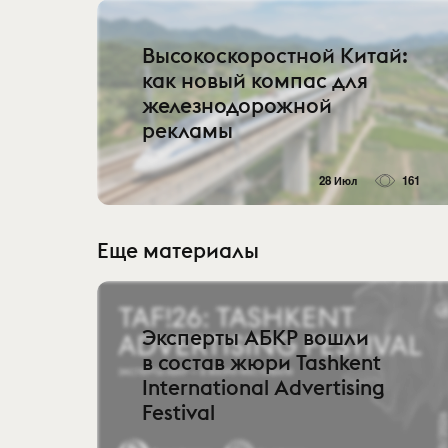
Высокоскоростной Китай:
как новый компас для
железнодорожной
рекламы
28 Июл
161
Еще материалы
Эксперты АБКР вошли
в состав жюри Tashkent
International Advertising
Festival