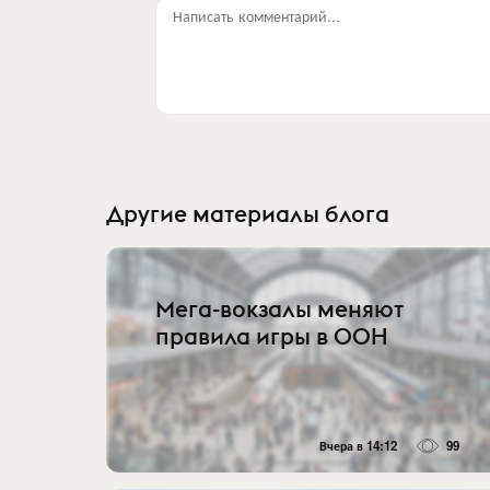
Написать комментарий...
Другие материалы блога
Мега-вокзалы меняют
правила игры в OOH
Вчера в 14:12
99