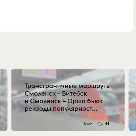
Трансграничные маршруты
Смоленск – Витебск
и Смоленск – Орша бьют
рекорды популярност...
6 Авг
64