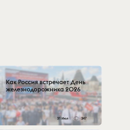
Как Россия встречает День
железнодорожника 2026
31 Июл
347