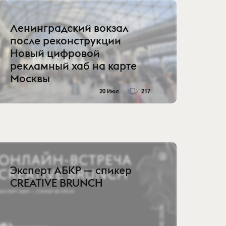
Ленинградский вокзал
после реконструкции
Новый цифровой
рекламный хаб на карте
Москвы
20 Июл
217
Эксперт АБКР — спикер
CREATIVE BRUNCH