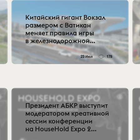
Китайский гигант Вокзал
размером с Ватикан
меняет правила игры
в железнодорожной...
23 Июл
178
Президент АБКР выступит
модератором креативной
сессии конференции
на HouseHold Expo 2...