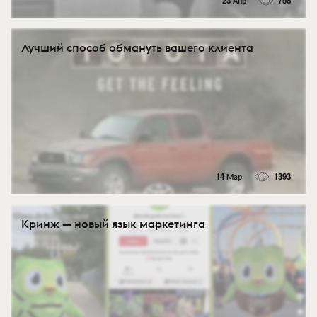
23 Апр
758
Лучший способ обмануть вашего клиента
14 Мар
1393
Кринж — новый язык маркетинга