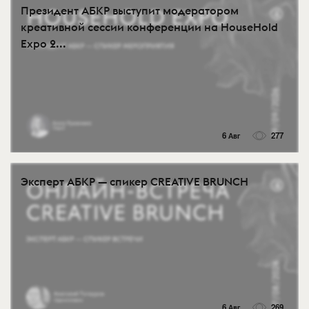
Президент АБКР выступит модератором
креативной сессии конференции на HouseHold
Expo 2...
6 Авг
277
Эксперт АБКР — спикер CREATIVE BRUNCH
6 Авг
269