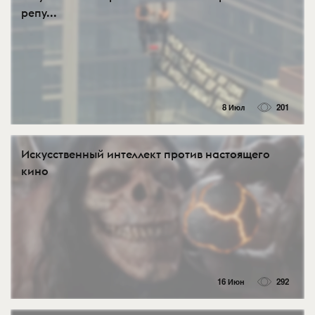
репу...
8 Июл
201
Искусственный интеллект против настоящего
кино
16 Июн
292