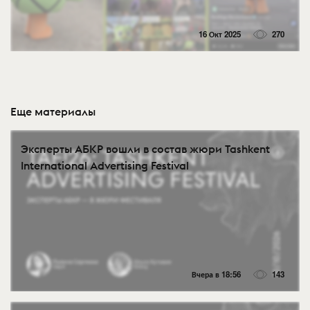
16 Окт 2025
270
Еще материалы
Эксперты АБКР вошли в состав жюри Tashkent
International Advertising Festival
Вчера в 18:56
143