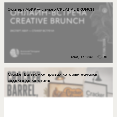
Эксперт АБКР — спикер CREATIVE BRUNCH
Сегодня в 13:50
98
Cracker Barrel, или провал который начался
задолго до логотипа