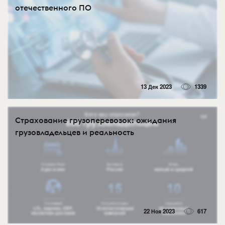
отечественного ПО
13 Дек 2023
1339
Страхование грузоперевозок: ожидания
грузовладельцев и реальность
22 Ноя 2023
617