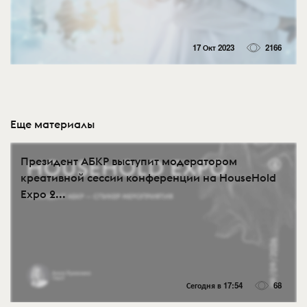
17 Окт 2023
2166
Еще материалы
Президент АБКР выступит модератором
креативной сессии конференции на HouseHold
Expo 2...
Сегодня в 17:54
68