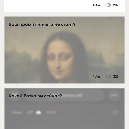
4 Авг
292
Ваш промпт ничего не стоит?
4 Авг
323
Какой Ротко вы сейчас?