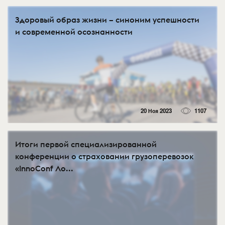
Здоровый образ жизни – синоним успешности
и современной осознанности
20 Ноя 2023
1107
Итоги первой специализированной
конференции о страховании грузоперевозок
«InnoConf Ло...