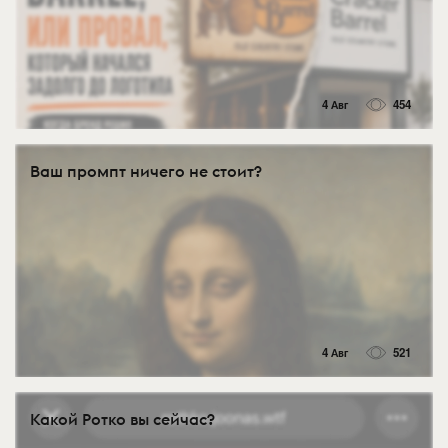
4 Авг
454
Ваш промпт ничего не стоит?
4 Авг
521
Какой Ротко вы сейчас?