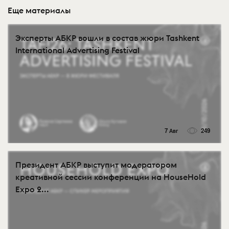
Еще материалы
Эксперты АБКР вошли в состав жюри Tashkent
International Advertising Festival
7 Авг
249
Президент АБКР выступит модератором
креативной сессии конференции на HouseHold
Expo 2...