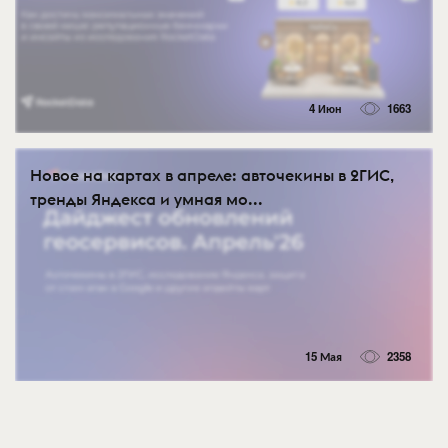
4 Июн
1663
Новое на картах в апреле: авточекины в 2ГИС,
тренды Яндекса и умная мо...
15 Мая
2358