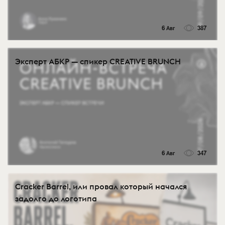
6 Авг
387
Эксперт АБКР — спикер CREATIVE BRUNCH
6 Авг
347
Cracker Barrel, или провал который начался
задолго до логотипа