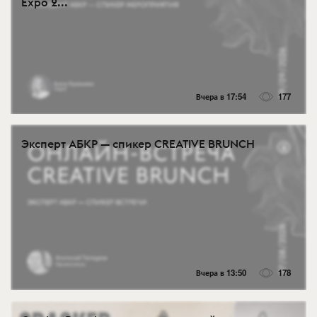
Expo 2...
Вчера в 17:54
177
Эксперт АБКР — спикер CREATIVE BRUNCH
Вчера в 13:50
178