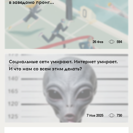
в заведомо проиг...
26 Фев
594
Социальные сети умирают. Интернет умирает.
И что нам со всем этим делать?
7 Ноя 2025
730