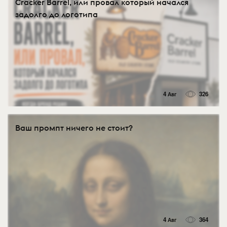
Cracker Barrel, или провал который начался
задолго до логотипа
4 Авг
326
Ваш промпт ничего не стоит?
4 Авг
364