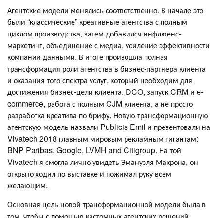
Агентские модели менялись соответственно. В начале это
были “классические” креативные агентства с полным
циклом производства, затем добавился инфлюенс-
маркетинг, объединение с медиа, усиление эффективности
компаний данными. В итоге произошла полная
трансформация роли агентства в бизнес-партнера клиента
и оказания того спектра услуг, который необходим для
достижения бизнес-цели клиента. DCO, запуск CRM и e-
commerce, работа с полным CJM клиента, а не просто
разработка креатива по брифу. Новую трансформационную
агентскую модель назвали Publicis Emil и презентовали на
Vivatech 2018 главным мировым рекламным гигантам:
BNP Paribas, Google, LVMH and Citigroup. На той
Vivatech я смогла лично увидеть Эмануэля Макрона, он
открыто ходил по выставке и пожимал руку всем
желающим.
Основная цель новой трансформационной модели была в
том, чтобы с помощью кастомных агентских решений