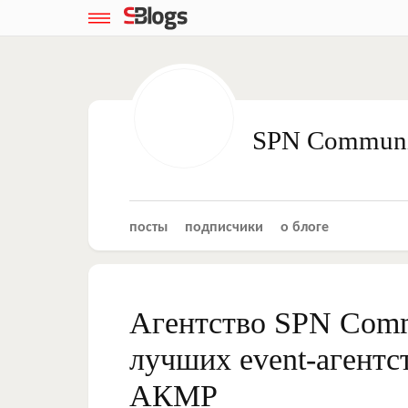
SPN Communic
посты
подписчики
о блоге
Агентство SPN Commu
лучших event-агентс
АКМР