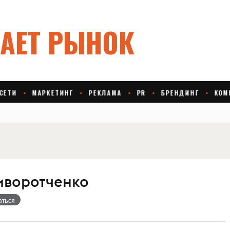
иворотченко
аться