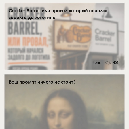
Cracker Barrel, или провал который начался
задолго до логотипа
4 Авг
406
Ваш промпт ничего не стоит?