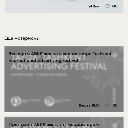
24 Июл
603
Еще материалы
Эксперты АБКР вошли в состав жюри Tashkent
International Advertising Festival
Вчера в 18:56
165
Президент АБКР выступит модератором