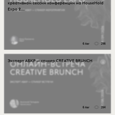
креативной сессии конференции на HouseHold
Expo 2...
6 Авг
296
Эксперт АБКР — спикер CREATIVE BRUNCH
6 Авг
284