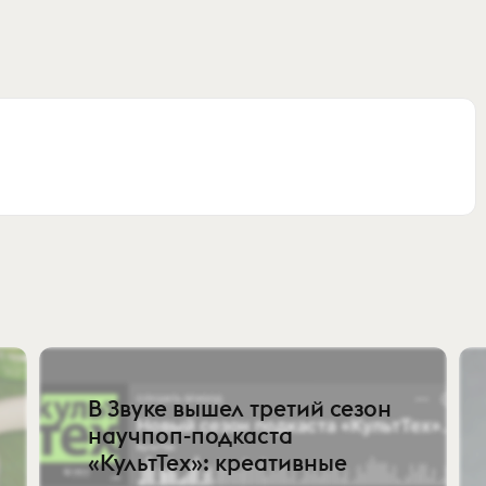
В Звуке вышел третий сезон
научпоп-подкаста
«КультТех»: креативные