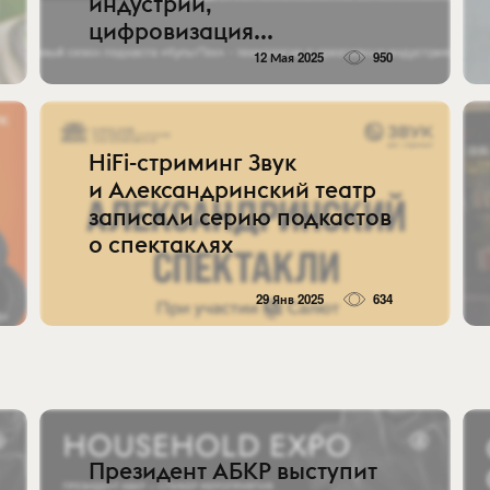
индустрии,
цифровизация...
12 Мая 2025
950
HiFi-стриминг Звук
и Александринский театр
записали серию подкастов
о спектаклях
29 Янв 2025
634
Президент АБКР выступит