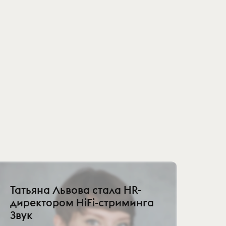
Татьяна Львова стала HR-
директором HiFi-стриминга
Звук