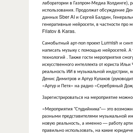
лаборатории в Газпром-Медиа Холдинге), р
использования. Продолжат обсуждение Де
данных Sber AI и Сергей Балдин, Генераль
генеративные нейросети, в частности про 
Filatov & Karas.
Самобытный арт-поп проект Lurmish и син
написать музыку с помощью нейросетей. А 
технологий . Также гости мероприятия смо
искусственного интеллекта от юриста Ильи
реальность ИИ в музыкальной индустрии, к
Денис Димитров и Артур Кулаков (руководи
«Артур и Петя» на радио «Серебряный Дож
Зарегистрироваться на мероприятие можн
«Мероприятия ”Студийника”— это возможно
разными представителями музыкальной инду
новую реальность, а именно — работу артист
правильно использовать, на какие юридиче