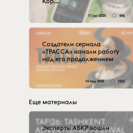
Кор...
17 Окт 2025
946
Создатели сериала
«ТРАССА» начали работу
над его продолжением
14 Мар 2025
1553
Еще материалы
Эксперты АБКР вошли