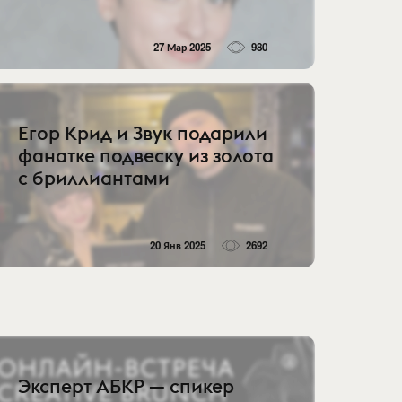
27 Мар 2025
980
Егор Крид и Звук подарили
фанатке подвеску из золота
с бриллиантами
20 Янв 2025
2692
Эксперт АБКР — спикер