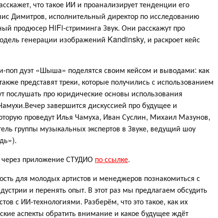
асскажет, что такое ИИ и проанализирует тенденции его
нис Димитров, исполнительный директор по исследованию
ный продюсер HiFi-стриминга Звук. Они расскажут про
модель генерации изображений Kandinsky, и раскроет кейс
ти-поп дуэт «Шыша» поделятся своим кейсом и выводами: как
также представят треки, которые получились с использованием
гут послушать про юридические основы использования
 Чамухи.Вечер завершится дискуссией про будущее и
оторую проведут Илья Чамуха, Иван Суслин, Михаил Мазунов,
тель группы музыкальных экспертов в Звуке, ведущий шоу
дь»).
о через приложение СТУДИО
по ссылке
.
сть для молодых артистов и менеджеров познакомиться с
стрии и перенять опыт. В этот раз мы предлагаем обсудить
ов с ИИ-технологиями. Разберём, что это такое, как их
ские аспекты обратить внимание и какое будущее ждёт