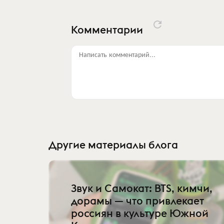
Комментарии
Написать комментарий...
Другие материалы блога
Звук и Самокат: BTS, кимчи,
дорамы — что привлекает
россиян в культуре Южной