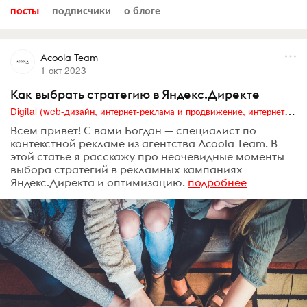
посты
подписчики
о блоге
Acoola Team
1 окт 2023
Как выбрать стратегию в Яндекс.Директе
Digital (web-дизайн, интернет-реклама и продвижение, интернет-сообщества и блоги, интернет-коммуникации, мобильный маркетинг, реклама на цифровых экранах)
Всем привет! С вами Богдан — специалист по
контекстной рекламе из агентства Acoola Team. В
этой статье я расскажу про неочевидные моменты
выбора стратегий в рекламных кампаниях
Яндекс.Директа и оптимизацию.
подробнее