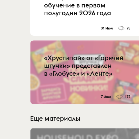
обучение в первом
полугодии 2026 года
31 Июл
73
«Хрустипай» от «Горячей
штучки» представлен
в «Глобусе» и «Ленте»
7 Июл
174
Еще материалы