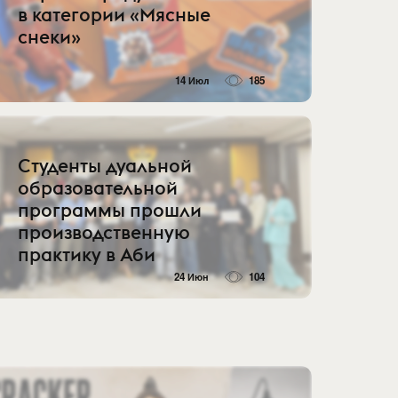
в категории «Мясные
снеки»
14 Июл
185
Студенты дуальной
образовательной
программы прошли
производственную
практику в Аби
24 Июн
104