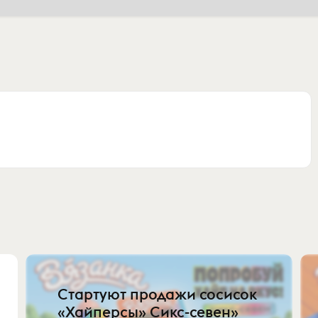
Стартуют продажи сосисок
«Хайперсы» Сикс-севен»