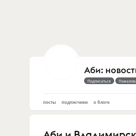
Аби: новос
Подписаться
Пожалов
посты
подписчики
о блоге
Аби и Владимирск