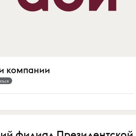
ти компании
аться
ий филиал Президентской