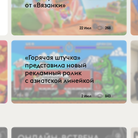
от «Вязанки»
22 Июл
268
«Горячая штучка»
представила новый
рекламный ролик
с азиатской линейкой
2 Июл
843