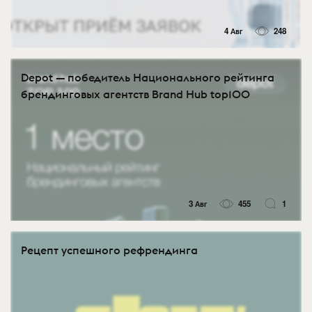
4 Авг
248
Depot — победитель Национального рейтинга
брендинговых агентств Brand Hub top100
3 Авг
455
1
Рецепт успешного рефрендинга