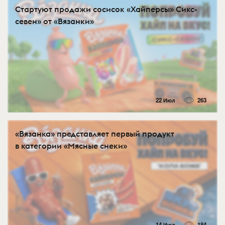
Стартуют продажи сосисок «Хайперсы» Сикс-
севен» от «Вязанки»
22 Июл
263
«Вязанка» представляет первый продукт
в категории «Мясные снеки»
14 Июл
184