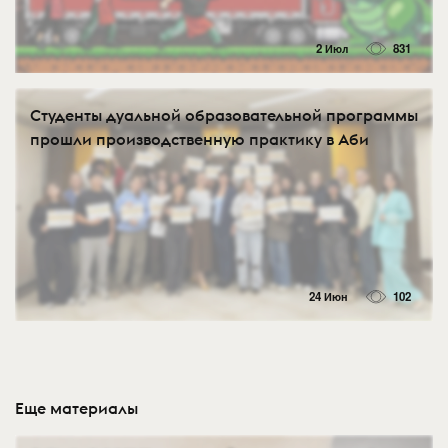
2 Июл
831
Студенты дуальной образовательной программы
прошли производственную практику в Аби
24 Июн
102
Еще материалы