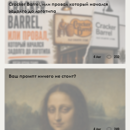
Cracker Barrel, или провал который начался
задолго до логотипа
4 Авг
232
Ваш промпт ничего не стоит?
4 Авг
249