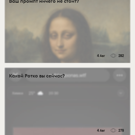
Ваш промпт ничего не стоит?
4 Авг
282
Какой Ротко вы сейчас?
4 Авг
278