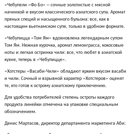
«Чебупели «Фо Бо» – сочные золотистые с мясной
начинкой и вкусом классического азиатского супа. Аромат
пряных специй и насыщенного бульона: все, как в
настоящем вьетнамском супе, только в удобном формате.
«Чебупицца «Том Ям» вдохновлена легендарным супом
Том Ям. Нежная курочка, аромат лемонграсса, кокосовые
ноты и легкая остринка чили: все, что любят в азиатской
кухне, теперь в «Чебупицце».
«Хотстеры «Васаби-Чили» обладают ярким вкусом васаби
и чили. Сочный и взрывной характер «Хотстеров» оценят
те, кто готов к острому азиатскому приключению.
Для удобства потребителей степень остроты каждого
продукта линейки отмечена на упаковке специальным
обозначением.
Денис Мартасов, директор департамента маркетинга Аби: