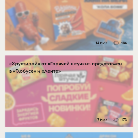
14 Июл
184
«Хрустипай» от «Горячей штучки» представлен
в «Глобусе» и «Ленте»
7 Июл
173