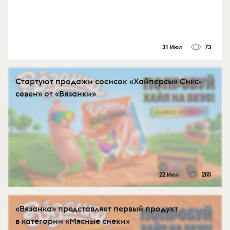
31 Июл
73
Стартуют продажи сосисок «Хайперсы» Сикс-
севен» от «Вязанки»
22 Июл
265
«Вязанка» представляет первый продукт
в категории «Мясные снеки»