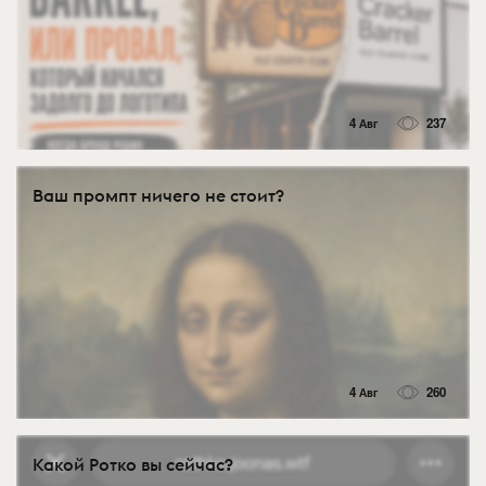
4 Авг
237
Ваш промпт ничего не стоит?
4 Авг
260
Какой Ротко вы сейчас?