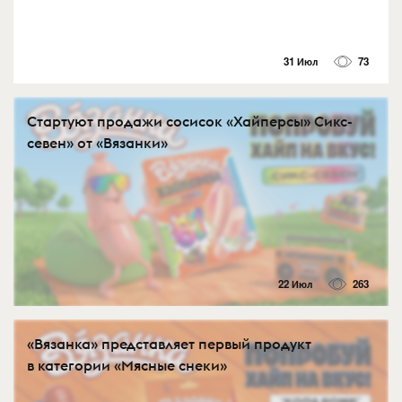
31 Июл
73
Стартуют продажи сосисок «Хайперсы» Сикс-
севен» от «Вязанки»
22 Июл
263
«Вязанка» представляет первый продукт
в категории «Мясные снеки»