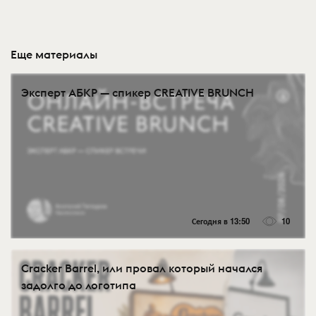
Еще материалы
Эксперт АБКР — спикер CREATIVE BRUNCH
Сегодня в 13:50
10
Cracker Barrel, или провал который начался
задолго до логотипа