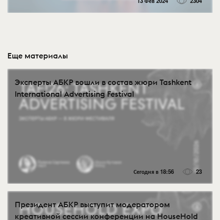
13 Фев 2024
2304
Еще материалы
Эксперты АБКР вошли в состав жюри Tashkent
International Advertising Festival
Сегодня в 18:56
23
Президент АБКР выступит модератором
креативной сессии конференции на HouseHold