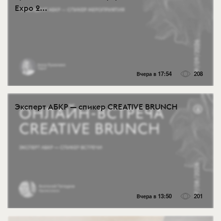
Expo 2...
Вчера в 17:54
208
Эксперт АБКР — спикер CREATIVE BRUNCH
Вчера в 13:50
201