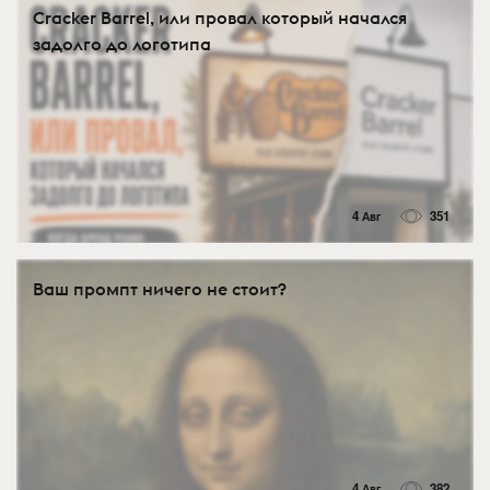
Cracker Barrel, или провал который начался
задолго до логотипа
4 Авг
351
Ваш промпт ничего не стоит?
4 Авг
382