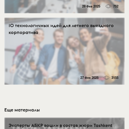
28 Фев 2025
752
10 технологичных идей для летнего выездного
корпоратива
27 Фев 2025
3155
Еще материалы
Эксперты АБКР вошли в состав жюри Tashkent