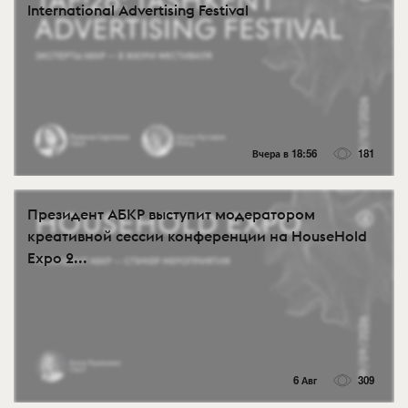
International Advertising Festival
Вчера в 18:56
181
Президент АБКР выступит модератором
креативной сессии конференции на HouseHold
Expo 2...
6 Авг
309