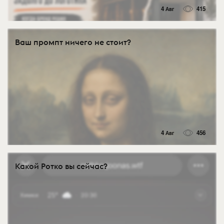
4 Авг
415
Ваш промпт ничего не стоит?
4 Авг
456
Какой Ротко вы сейчас?