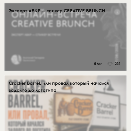
Эксперт АБКР — спикер CREATIVE BRUNCH
6 Авг
292
Cracker Barrel, или провал который начался
задолго до логотипа