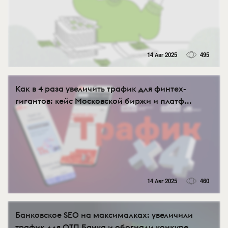
14 Авг 2025
495
Как в 4 раза увеличить трафик для финтех-
гигантов: кейс Московской биржи и платф...
14 Авг 2025
460
Банковское SEO на максималках: увеличили
трафик для ОТП Банка и обогнали конкуре...