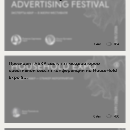
7 Авг
354
Президент АБКР выступит модератором
креативной сессии конференции на HouseHold
Expo 2...
6 Авг
486