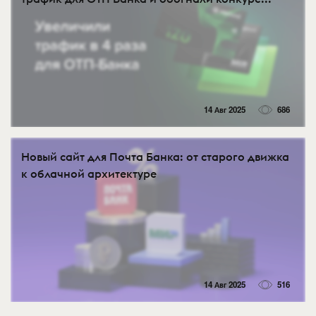
14 Авг 2025
686
Новый сайт для Почта Банка: от старого движка
к облачной архитектуре
14 Авг 2025
516