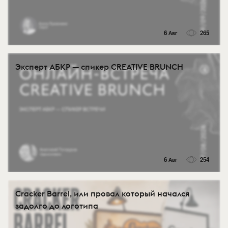
6 Авг
265
Эксперт АБКР — спикер CREATIVE BRUNCH
6 Авг
254
Cracker Barrel, или провал который начался
задолго до логотипа