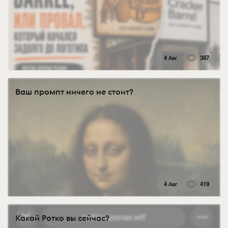
4 Авг
387
Ваш промпт ничего не стоит?
4 Авг
419
Какой Ротко вы сейчас?