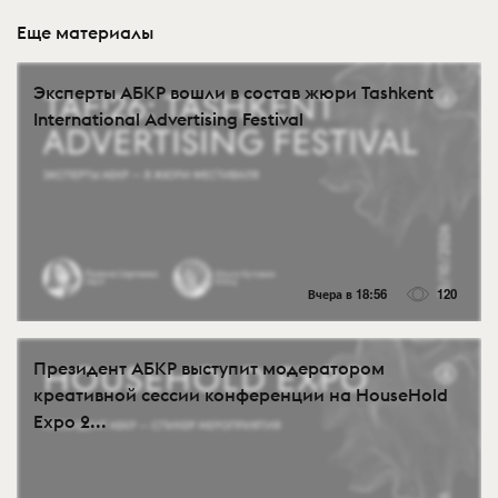
Еще материалы
Эксперты АБКР вошли в состав жюри Tashkent
International Advertising Festival
Вчера в 18:56
120
Президент АБКР выступит модератором
креативной сессии конференции на HouseHold
Expo 2...