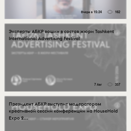
Вчера в 15:24
162
Эксперты АБКР вошли в состав жюри Tashkent
International Advertising Festival
7 Авг
357
Президент АБКР выступит модератором
креативной сессии конференции на HouseHold
Expo 2...