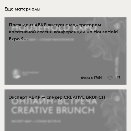
Еще материалы
Президент АБКР выступит модератором
креативной сессии конференции на HouseHold
Expo 2...
Вчера в 17:54
147
Эксперт АБКР — спикер CREATIVE BRUNCH