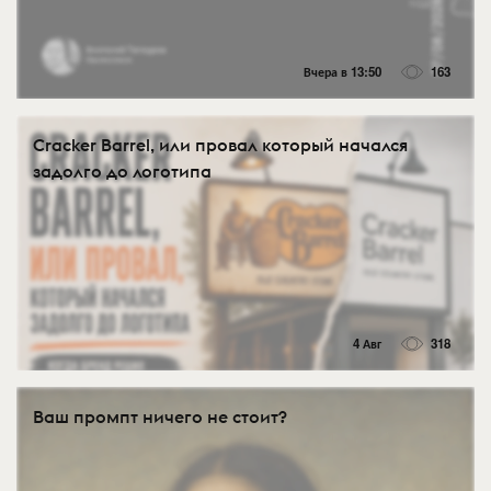
Вчера в 13:50
163
Cracker Barrel, или провал который начался
задолго до логотипа
4 Авг
318
Ваш промпт ничего не стоит?