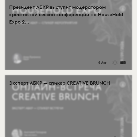
Президент АБКР выступит модератором
креативной сессии конференции на HouseHold
Expo 2...
6 Авг
505
Эксперт АБКР — спикер CREATIVE BRUNCH