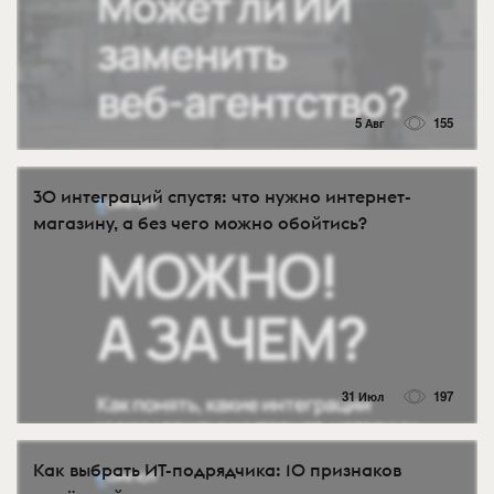
5 Авг
155
30 интеграций спустя: что нужно интернет-
магазину, а без чего можно обойтись?
31 Июл
197
Как выбрать ИТ-подрядчика: 10 признаков