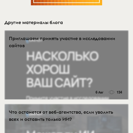
Другие материалы блога
Приглашаем принять участие в исследовании
сайтов
6 Авг
134
Что останется от веб-агентства, если уволить
всех и оставить только ИИ?