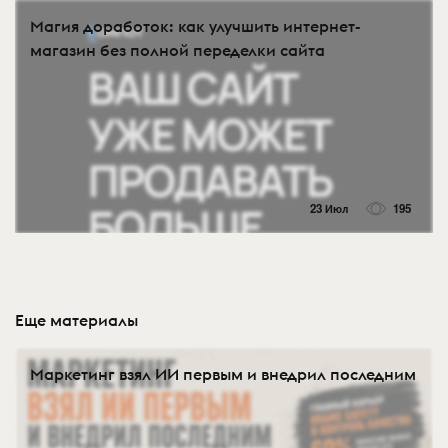
Магия доработок: как улучшить интернет-
магазин без полной переделки сайта
23 Июл
195
Еще материалы
Маркетинг взял ИИ первым и внедрил последним