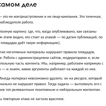
 самом деле
 это не контрнаступление и не пиар-кампания. Это точечная,
 наблюдателя работа.
олную картину: где, что, когда опубликовано, как связаны
 этапе видно, кто стоит за атакой — по датам публикаций, по
ли площадка даёт такую информацию).
ногие негативные материалы нарушают правила площадок,
. Работа с администрациями сайтов, модераторами и, если
ительную часть контента. Мы, например, работаем напрямую с
— и знаем, какие аргументы работают на каждой из них.
 Иногда материал невозможно удалить: он на ресурсе, который
мально не нарушает правил. Тогда задача — вытолкнуть его с
нив топ релевантным позитивным и нейтральным контентом.
 повторная атака не застала врасплох.