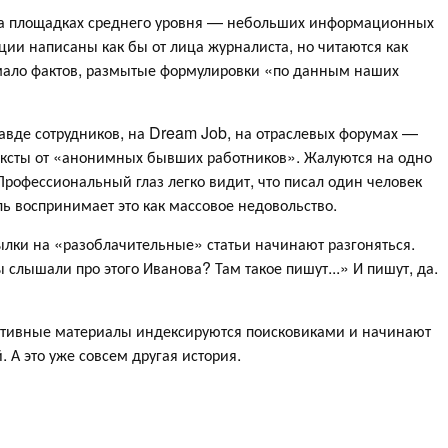
на площадках среднего уровня — небольших информационных
ции написаны как бы от лица журналиста, но читаются как
мало фактов, размытые формулировки «по данным наших
равде сотрудников, на Dream Job, на отраслевых форумах —
тексты от «анонимных бывших работников». Жалуются на одно
 Профессиональный глаз легко видит, что писал один человек
ль воспринимает это как массовое недовольство.
ылки на «разоблачительные» статьи начинают разгоняться.
ы слышали про этого Иванова? Там такое пишут...» И пишут, да.
ативные материалы индексируются поисковиками и начинают
 А это уже совсем другая история.