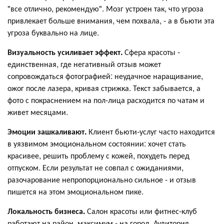
"все отлично, рекомендую". Мозг устроен так, что угроза
привлекает больше внимания, чем похвала, - а в бьюти эта
угроза буквально на лице.
Визуальность усиливает эффект.
Сфера красоты -
единственная, где негативный отзыв может
сопровождаться фотографией: неудачное наращивание,
ожог после лазера, кривая стрижка. Текст забывается, а
фото с покраснением на пол-лица расходится по чатам и
живет месяцами.
Эмоции зашкаливают.
Клиент бьюти-услуг часто находится
в уязвимом эмоциональном состоянии: хочет стать
красивее, решить проблему с кожей, похудеть перед
отпуском. Если результат не совпал с ожиданиями,
разочарование непропорционально сильное - и отзыв
пишется на этом эмоциональном пике.
Локальность бизнеса.
Салон красоты или фитнес-клуб
работают на район, максимум - на город. Аудитория