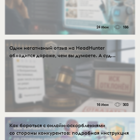
24 Июн
166
Один негативный отзыв на HeadHunter
обходится дороже, чем вы думаете. А суд...
16 Июн
303
Как бороться с онлайн-оскорблениями
со стороны конкурентов: подробная инструкция