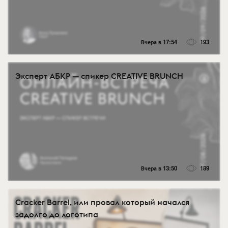
Вчера в 17:54
193
Эксперт АБКР — спикер CREATIVE BRUNCH
Вчера в 13:50
189
Cracker Barrel, или провал который начался
задолго до логотипа