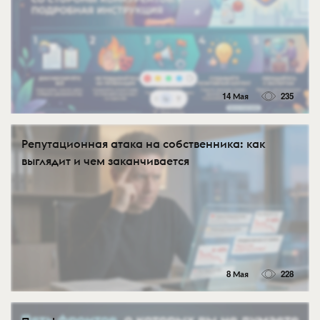
14 Мая
235
Репутационная атака на собственника: как
выглядит и чем заканчивается
8 Мая
228