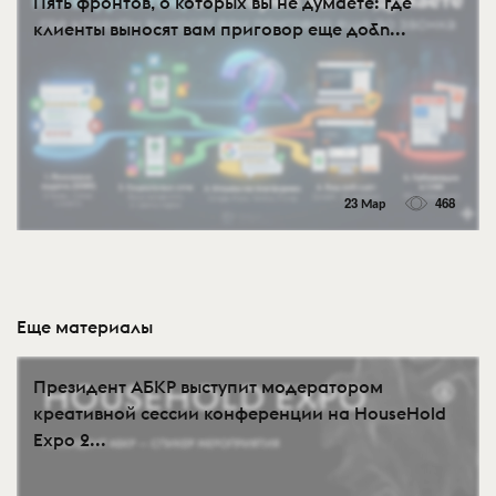
Пять фронтов, о которых вы не думаете: где
клиенты выносят вам приговор еще до&n...
23 Мар
468
Еще материалы
Президент АБКР выступит модератором
креативной сессии конференции на HouseHold
Expo 2...