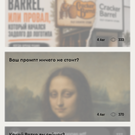
4 Авг
333
Ваш промпт ничего не стоит?
4 Авг
370
Какой Ротко вы сейчас?