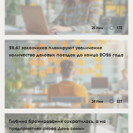
25 Июн
172
28,6% заказчиков планируют увеличение
количества деловых поездок до конца 2026 года
24 Июн
227
Глубина бронирования сократилась, а на
предприятиях снова День семьи