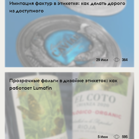
Имитация фактур в этикетке: как делать дорого
из доступного
29 Июл
364
Прозрачные фольги в дизайне этикеток: как
работает Lumafin
5 Июн
595