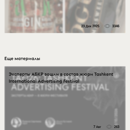
23 Дек 2025
3346
Еще материалы
Эксперты АБКР вошли в состав жюри Tashkent
International Advertising Festival
7 Авг
263