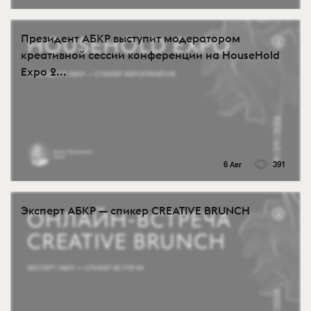
Президент АБКР выступит модератором
креативной сессии конференции на HouseHold
Expo 2...
6 Авг
391
Эксперт АБКР — спикер CREATIVE BRUNCH