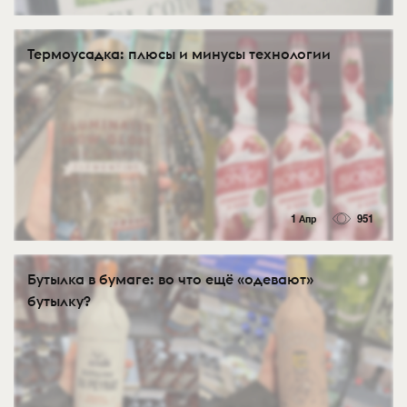
Термоусадка: плюсы и минусы технологии
1 Апр
951
Бутылка в бумаге: во что ещё «одевают»
бутылку?