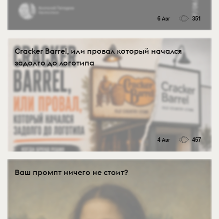
6 Авг
351
Cracker Barrel, или провал который начался
задолго до логотипа
4 Авг
457
Ваш промпт ничего не стоит?