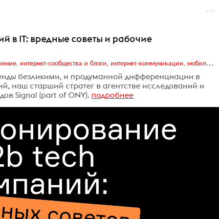
 в IT: вредные советы и рабочие
Digital (web-дизайн, интернет-реклама и продвижение, интернет-сообщества и блоги, интернет-коммуникации, мобильный маркетинг, реклама на цифровых экранах)
енды безликими, и продуманной дифференциации в
й, наш старший стратег в агентстве исследований и
в Signal (part of ONY).
подробнее