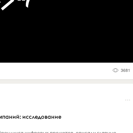
3681
омпаний: исследование
рендинга цифровых продуктов, описали главные