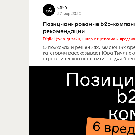
ONY
27 мар 2023
Позиционирование b2b-компаний
рекомендации
О подходах и решениях, делающих бр
категории рассказывает Юра Тычински
стратегического консалтинга для брендо