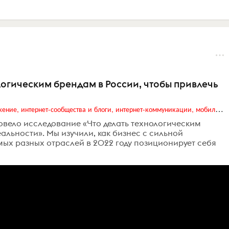
логическим брендам в России, чтобы привлечь
Digital (web-дизайн, интернет-реклама и продвижение, интернет-сообщества и блоги, интернет-коммуникации, мобильный маркетинг, реклама на цифровых экранах)
провело исследование «Что делать технологическим
альности». Мы изучили, как бизнес с сильной
ых разных отраслей в 2022 году позиционирует себя