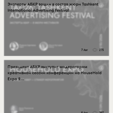
Эксперты АБКР вошли в состав жюри Tashkent
International Advertising Festival
7 Авг
275
Президент АБКР выступит модератором
креативной сессии конференции на HouseHold
Expo 2...
6 Авг
397