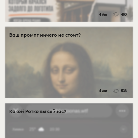
4 Авг
460
Ваш промпт ничего не стоит?
4 Авг
536
Какой Ротко вы сейчас?