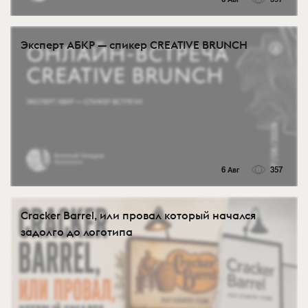
Эксперт АБКР — спикер CREATIVE BRUNCH
6 Авг
357
Cracker Barrel, или провал который начался
задолго до логотипа