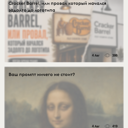
Cracker Barrel, или провал который начался
задолго до логотипа
4 Авг
386
Ваш промпт ничего не стоит?
4 Авг
419