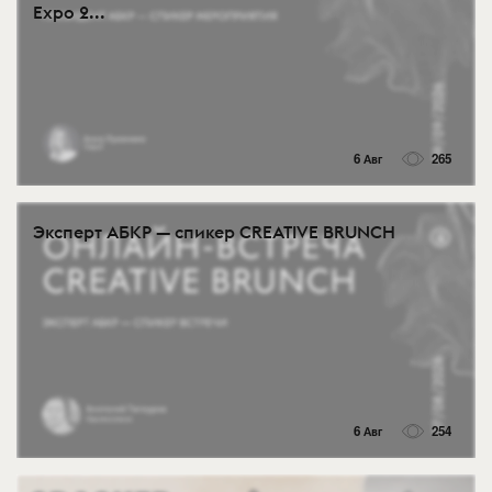
Expo 2...
6 Авг
265
Эксперт АБКР — спикер CREATIVE BRUNCH
6 Авг
254