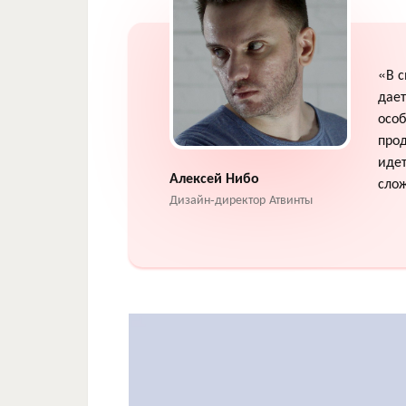
«В с
дает
особ
прод
идет
Алексей Нибо
сло
Дизайн-директор Атвинты