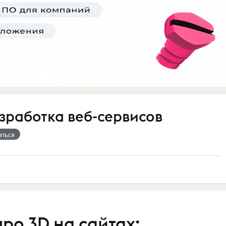
азработка веб-сервисов
аться
ро 3D на сайтах: