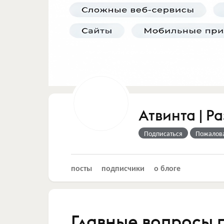
Атвинта | Р
Подписаться
Пожалов
посты
подписчики
о блоге
Главные вопросы п