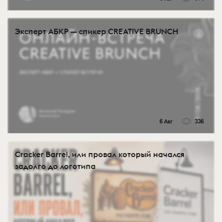
Эксперт АБКР — спикер CREATIVE BRUNCH
6 Авг
336
Cracker Barrel, или провал который начался
задолго до логотипа