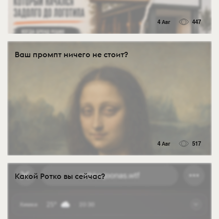
4 Авг
447
Ваш промпт ничего не стоит?
4 Авг
517
Какой Ротко вы сейчас?