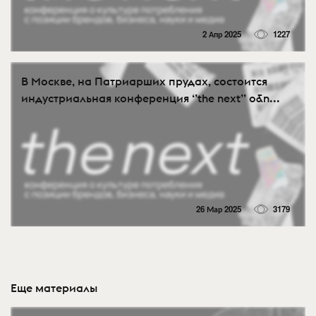
2 Апр 2025
1227
В Москве, на Патриарших прудах, состоится
индустриальная конференция ‘’the next’’ о&n...
26 Мар 2025
3179
Еще материалы