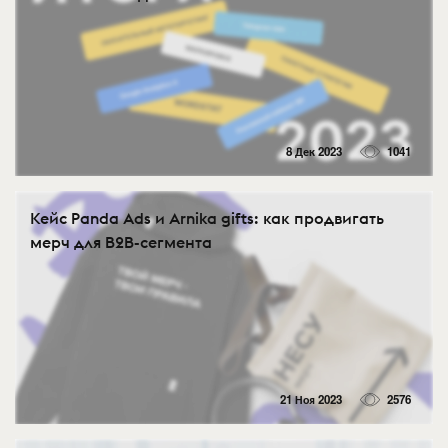
8 Дек 2023
1041
Кейс Panda Ads и Arnika gifts: как продвигать
мерч для B2B-сегмента
21 Ноя 2023
2576