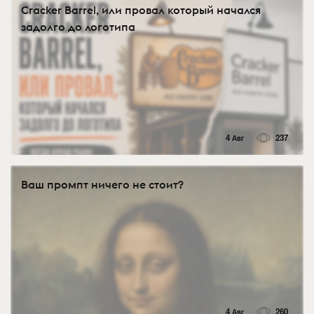
Cracker Barrel, или провал который начался
задолго до логотипа
4 Авг
237
Ваш промпт ничего не стоит?
4 Авг
260