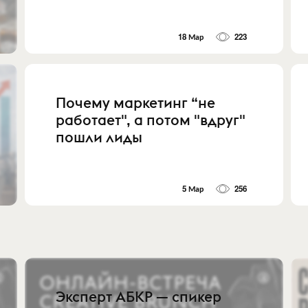
18 Мар
223
Почему маркетинг “не
работает", а потом "вдруг"
пошли лиды
5 Мар
256
Эксперт АБКР — спикер