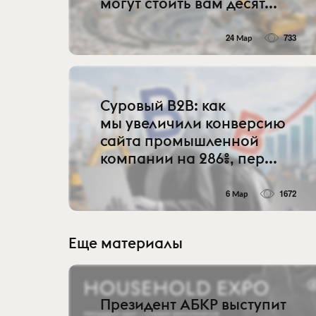
могут стоить вам десят...
24 Мар
733
Суровый B2B: как
мы увеличили конверсию
сайта промышленной
компании на 286%, пер...
6 Мар
1672
Еще материалы
Президент АБКР выступит