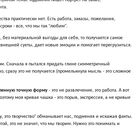
нта.
ства практически нет. Есть работа, заказы, пожелания,
сроки - все, что мы так “любим”.
, без материальной выгоды для себя, то получается самое
т внешней суеты, дает новые эмоции и помогает перегрузиться.
м. Сначала я пытался придать глине симметричный
о, сразу это не получается (промелькнула мысль - это сложное
еленную точную форму
- это не развлечение, это работа. А вот
Поэтому моя кривая чашка - это порыв, экспрессия, а не кривые
у, это творчество” обманывает нас, подменяя и искажая факты.
ой, это не значит, что мы творим. Нужно это понимать и