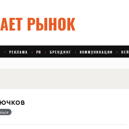
сючков
аться