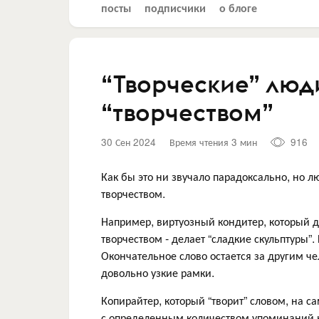
посты
подписчики
о блоге
“Творческие” люд
“творчеством”
30 Сен 2024
Время чтения 3 мин
916
Как бы это ни звучало парадоксально, но 
творчеством.
Например, виртуозный кондитер, который д
творчеством - делает “сладкие скульптуры”.
Окончательное слово остается за другим чел
довольно узкие рамки.
Копирайтер, который “творит” словом, на с
с определенным количеством упоминаний н