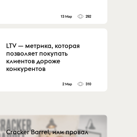
13 Мар
292
LTV — метрика, которая
позволяет покупать
клиентов дороже
конкурентов
2 Мар
310
Cracker Barrel, или провал