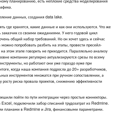
ьному планированию, есть неплохие средства моделирования
рафика.
пление данных, создания data lake.
ть где хранятся, какие данные и как они используются. Что же
ь заказчик со своими ожиданиями. У него годовой цикл
очень общий набор требований. Но он хочет здесь и сейчас
да можно попробовать разбить на этапы, провести пресейл-
 на этом этапе говорить не приходится. Параллельно анализу
уровне компании регулярно актуализируются срезы по всему
инструменты, но работают они уже гораздо хуже при
итоге, когда наша компания подросла до 20+ разработчиков,
ельных инструментов множатся при ручном сопоставлении, а
му росту риска провала проектов, снижению эффективности
решили пойти по пути интеграции через простые коннекторы.
 Excel, подключили забор списаний трудозатрат из Redmine.
ми планами в Redmine и Jira, финансовыми параметрами.