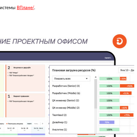
 системы
ВПлане/
.