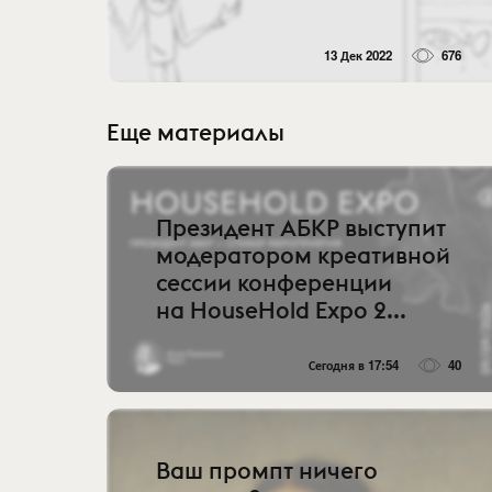
13 Дек 2022
676
Еще материалы
Президент АБКР выступит
модератором креативной
сессии конференции
на HouseHold Expo 2...
Сегодня в 17:54
40
Ваш промпт ничего