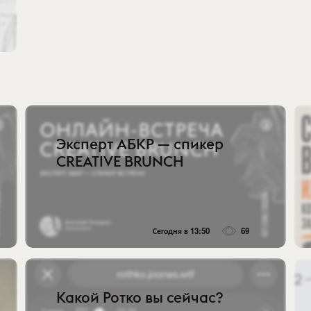
Эксперт АБКР — спикер
CREATIVE BRUNCH
Сегодня в 13:50
69
Какой Ротко вы сейчас?