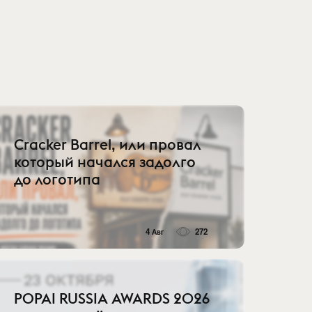
Cracker Barrel, или провал
который начался задолго
до логотипа
4 Авг
272
POPAI RUSSIA AWARDS 2026