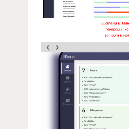
Система ВПлан
генерации к
затрат и мон