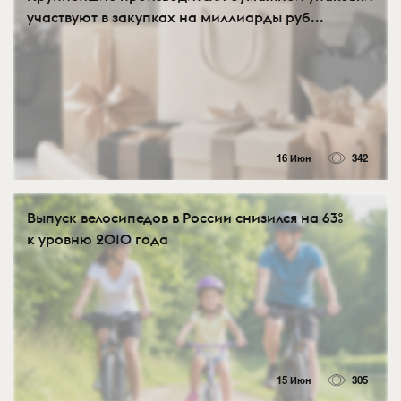
участвуют в закупках на миллиарды руб...
16 Июн
342
Выпуск велосипедов в России снизился на 63%
к уровню 2010 года
15 Июн
305