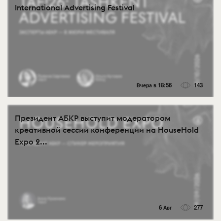
International Advertising Festival
Вчера в 18:56
143
Президент АБКР выступит модератором
креативной сессии конференции на HouseHold
Expo 2...
6 Авг
277