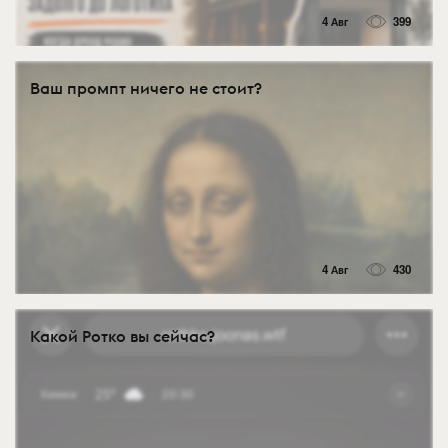
4 Авг
399
Ваш промпт ничего не стоит?
4 Авг
430
Какой Ротко вы сейчас?