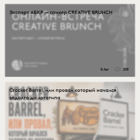
Эксперт АБКР — спикер CREATIVE BRUNCH
6 Авг
269
Cracker Barrel, или провал который начался
задолго до логотипа