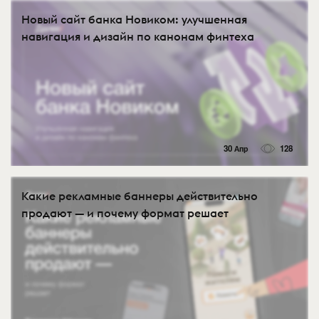
Новый сайт банка Новиком: улучшенная
навигация и дизайн по канонам финтеха
30 Апр
128
Какие рекламные баннеры действительно
продают — и почему формат решает