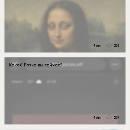
4 Авг
233
Какой Ротко вы сейчас?
4 Авг
237