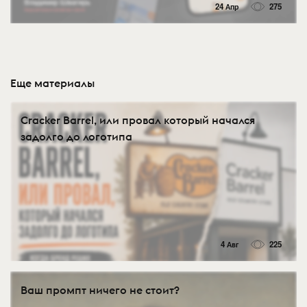
24 Апр
275
Еще материалы
Cracker Barrel, или провал который начался
задолго до логотипа
4 Авг
225
Ваш промпт ничего не стоит?