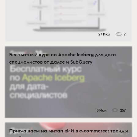
27 Июл
7
Бесплатный курс по Apache Iceberg для дата-
специалистов от Далее и SubQuery
6 Июл
257
Приглашаем на митап «ИИ в e-commerce: тренды