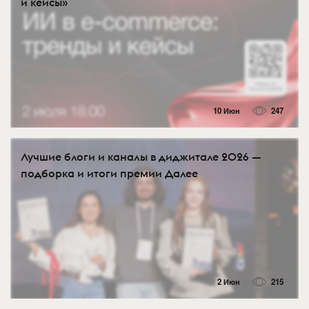
и кейсы»
10 Июн
247
Лучшие блоги и каналы в диджитале 2026 —
подборка и итоги премии Далее
2 Июн
215