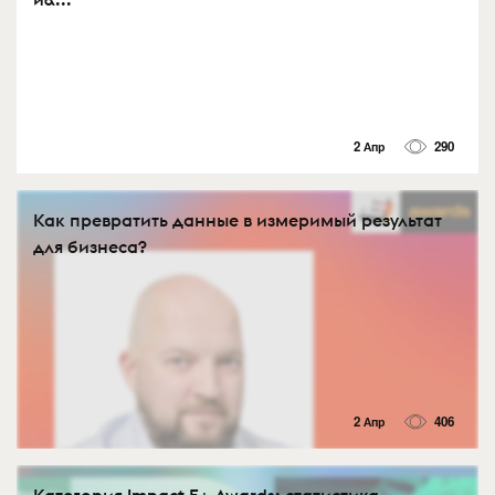
2 Апр
290
Как превратить данные в измеримый результат
для бизнеса?
2 Апр
406
Категория Impact Е+ Awards: статистика