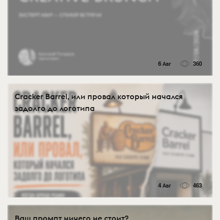
6 Авг
360
Cracker Barrel, или провал который начался
задолго до логотипа
4 Авг
463
Ваш промпт ничего не стоит?