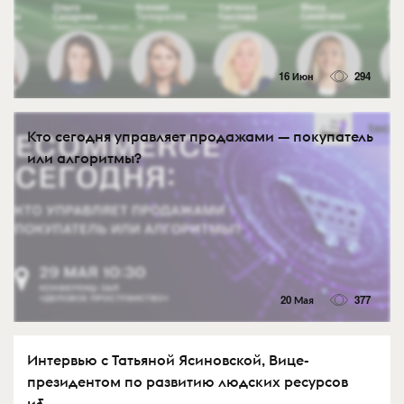
16 Июн
294
Кто сегодня управляет продажами — покупатель
или алгоритмы?
20 Мая
377
Интервью с Татьяной Ясиновской, Вице-
президентом по развитию людских ресурсов
и&...