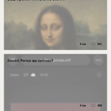
4 Авг
541
Какой Ротко вы сейчас?
4 Авг
460