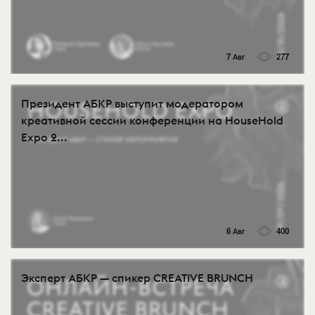
7 Авг
277
Президент АБКР выступит модератором
креативной сессии конференции на HouseHold
Expo 2...
6 Авг
400
Эксперт АБКР — спикер CREATIVE BRUNCH