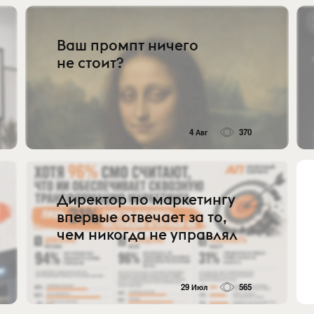
Ваш промпт ничего
не стоит?
4 Авг
370
Директор по маркетингу
впервые отвечает за то,
чем никогда не управлял
29 Июл
565