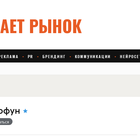
рфун
аться