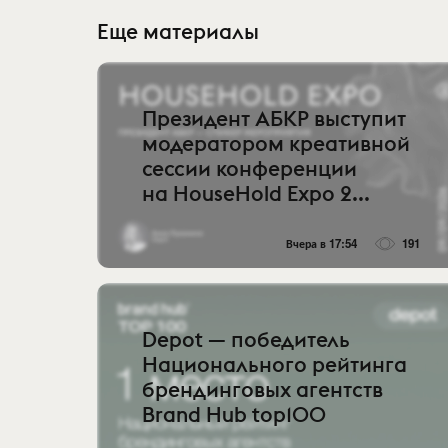
Еще материалы
Президент АБКР выступит
модератором креативной
сессии конференции
на HouseHold Expo 2...
Вчера в 17:54
191
Depot — победитель
Национального рейтинга
брендинговых агентств
Brand Hub top100