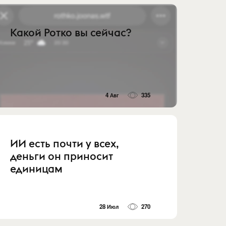
Какой Ротко вы сейчас?
4 Авг
335
ИИ есть почти у всех,
деньги он приносит
единицам
28 Июл
270