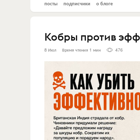
посты
подписчики
о блоге
Кобры против эфф
8 Июл
Время чтения 1 мин
476