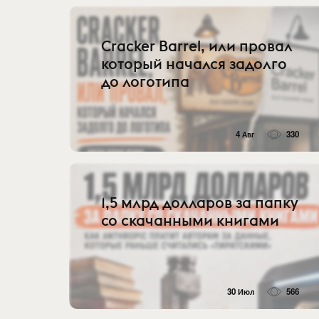
Cracker Barrel, или провал
который начался задолго
до логотипа
4 Авг
330
1,5 млрд долларов за папку
со скачанными книгами
30 Июл
566