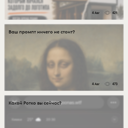
4 Авг
421
Ваш промпт ничего не стоит?
4 Авг
473
Какой Ротко вы сейчас?