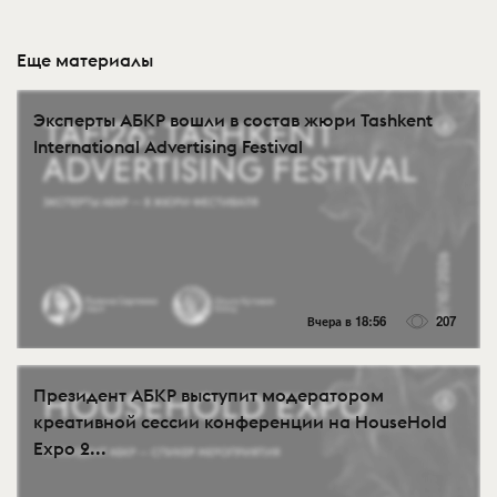
Еще материалы
Эксперты АБКР вошли в состав жюри Tashkent
International Advertising Festival
Вчера в 18:56
207
Президент АБКР выступит модератором
креативной сессии конференции на HouseHold
Expo 2...