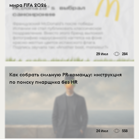
мира FIFA 2026
29 Июл
284
Как собрать сильную PR-команду: инструкция
по поиску пиарщика без HR
24 Июл
558