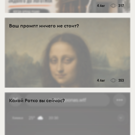
4 Авг
317
Ваш промпт ничего не стоит?
4 Авг
353
Какой Ротко вы сейчас?