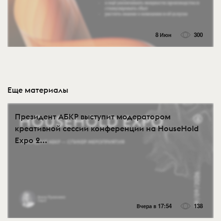
8 Июн
300
Еще материалы
Президент АБКР выступит модератором
креативной сессии конференции на HouseHold
Expo 2...
Вчера в 17:54
138