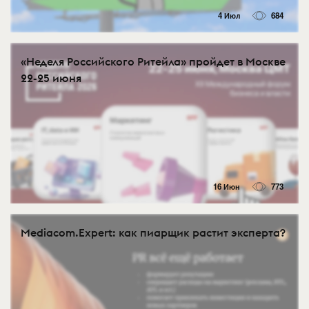
4 Июл
684
«Неделя Российского Ритейла» пройдет в Москве
22-25 июня
16 Июн
773
Mediacom.Expert: как пиарщик растит эксперта?