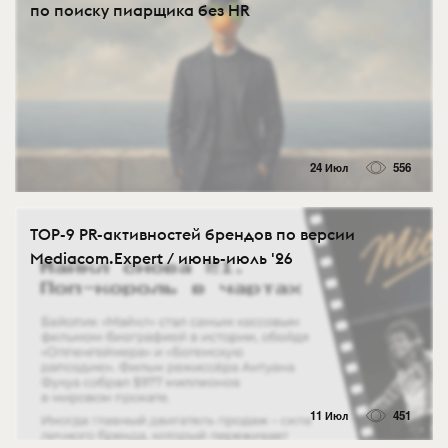
по поиску пиарщика без HR
24 Июл
556
TOP-9 PR-активностей брендов по версии
Mediacom.Expert / июнь-июль '26
11 Июл
451