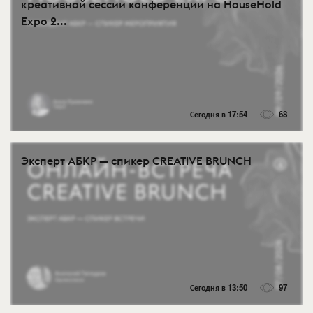
креативной сессии конференции на HouseHold
Expo 2...
Сегодня в 17:54
68
Эксперт АБКР — спикер CREATIVE BRUNCH
Сегодня в 13:50
97