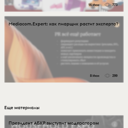
16 Июн
773
Mediacom.Expert: как пиарщик растит эксперта?
8 Июн
299
Еще материалы
Президент АБКР выступит модератором