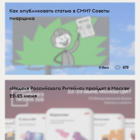
Как опубликовать статью в СМИ? Советы
пиарщика
4 Июл
679
«Неделя Российского Ритейла» пройдет в Москве
22-25 июня