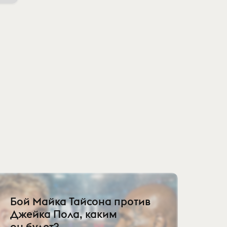
Бой Майка Тайсона против
Джейка Пола, каким
он будет?