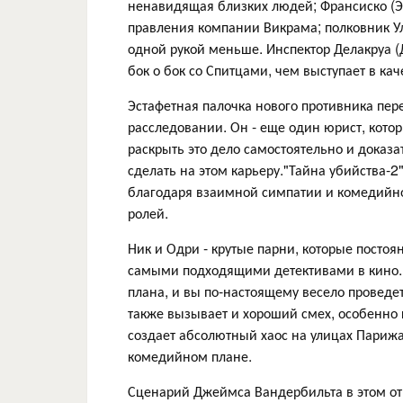
ненавидящая близких людей; Франсиско (Э
правления компании Викрама; полковник У
одной рукой меньше. Инспектор Делакруа (Д
бок о бок со Спитцами, чем выступает в кач
Эстафетная палочка нового противника пер
расследовании. Он - еще один юрист, кото
раскрыть это дело самостоятельно и доказа
сделать на этом карьеру."Тайна убийства-
благодаря взаимной симпатии и комедийн
ролей.
Ник и Одри - крутые парни, которые постоя
самыми подходящими детективами в кино. 
плана, и вы по-настоящему весело проведе
также вызывает и хороший смех, особенно 
создает абсолютный хаос на улицах Парижа
комедийном плане.
Сценарий Джеймса Вандербильта в этом от