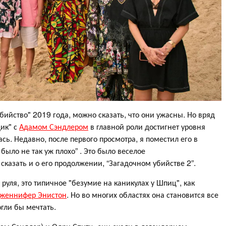
бийство" 2019 года, можно сказать, что они ужасны. Но вряд
ик" с
Адамом Сэндлером
в главной роли достигнет уровня
сь. Недавно, после первого просмотра, я поместил его в
было не так уж плохо” . Это было веселое
казать и о его продолжении, “Загадочном убийстве 2”.
уля, это типичное "безумие на каникулах у Шпиц", как
женнифер Энистон
. Но во многих областях она становится все
огли бы мечтать.