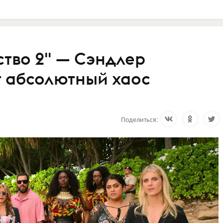
ство 2" — Сэндлер
т абсолютный хаос
а
Поделиться: