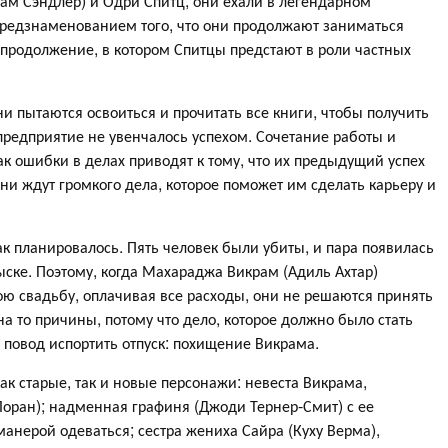
дам Сэндлер) и Одри Спитц, они ехали в легендарном
предзнаменованием того, что они продолжают заниматься
продолжение, в котором Спитцы предстают в роли частных
и пытаются освоиться и прочитать все книги, чтобы получить
редприятие не увенчалось успехом. Сочетание работы и
как ошибки в делах приводят к тому, что их предыдущий успех
ни ждут громкого дела, которое поможет им сделать карьеру и
ак планировалось. Пять человек были убиты, и пара появилась
ыске. Поэтому, когда Махараджа Викрам (Адиль Ахтар)
вою свадьбу, оплачивая все расходы, они не решаются принять
на то причины, потому что дело, которое должно было стать
 повод испортить отпуск: похищение Викрама.
как старые, так и новые персонажи: невеста Викрама,
оран); надменная графиня (Джоди Тернер-Смит) с ее
нерой одеваться; сестра жениха Сайра (Куху Верма),