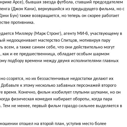
нрике Арсе), бывшая звезда футбола, ставший председателем
ленга (Джон Кани), вернувшийся из предыдущего фильма, но с
эни Бун) также возвращается, но теперь он скорее работает
естве противника.
едается Миллеру (Марк Стронг), агенту МИ-6, участвующему в
рый недооценивает мастерство Спитцов, мотивируя пару
ть всем, а также самим себе, что они действительно могут
2", как и ее предшественница, обладает особым шармом
ому подбору времени между двумя исполнителями главных
нно ссорятся, но их беззастенчивые недостатки делают их
Добавьте к этому несколько забавных персонажей второго
те время. Конечно, фильм изобилует глупыми шутками, но он
когда физическая комедия набирает обороты, когда пара
. Тем не менее, первый фильм гораздо сильнее выделяется в
ношении отошел на второй план, уступив место более