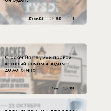
27 Мар 2024
1823
3
Cracker Barrel, или провал
который начался задолго
до логотипа
4 Авг
328