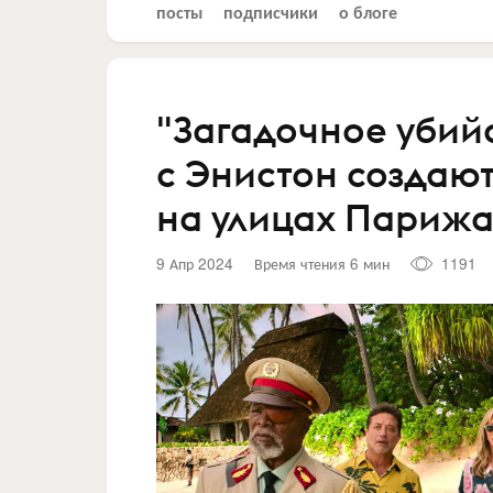
посты
подписчики
о блоге
"Загадочное убий
с Энистон создаю
на улицах Париж
9 Апр 2024
Время чтения 6 мин
1191