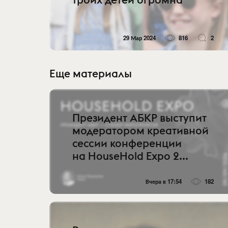
29 Мар 2024
816
2
Еще материалы
Президент АБКР выступит
модератором креативной
сессии конференции
на HouseHold Expo 2...
Вчера в 17:54
182