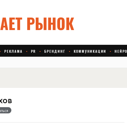
хов
аться