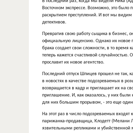
В последний раз, когда мы видели Ника (А
Восточном экспрессе. Возможно, это было 
раскрытием преступлений. И вот мы видим 
детективов.
Превратив свою работу сыщика в бизнес, он
официальную лицензию. Однако их новое п
брака создает свои сложности, в то время 
теперь кажется счастливой случайностью. О
прославит их новое агентство.
Последний отпуск Шпицев прошел не так, к
в новостях в качестве подозреваемых в роз
возвращается в кадр и приглашает их на с
приглашение. И, как оказалось, у них были 
для них большим прорывом, - это еще один
На этот раз в число подозреваемых входят 
парижанка-продавщица, Клодетт (Мелани Л
язвительными репликами и убийственной ма