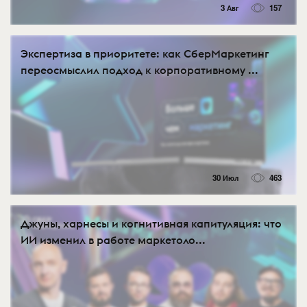
3 Авг
157
Экспертиза в приоритете: как СберМаркетинг
переосмыслил подход к корпоративному ...
30 Июл
463
Джуны, харнесы и когнитивная капитуляция: что
ИИ изменил в работе маркетоло...