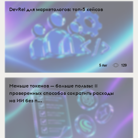
DevRel для маркетологов: топ-5 кейсов
5 Авг
129
Меньше токенов — больше пользы: 11
проверенных способов сократить расходы
на ИИ без п...