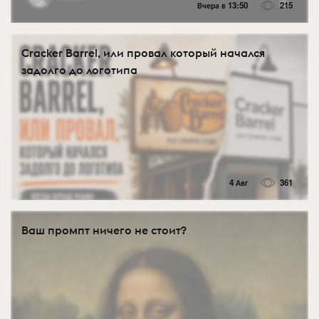
Вчера в 13:50
215
Cracker Barrel, или провал который начался
задолго до логотипа
4 Авг
361
Ваш промпт ничего не стоит?