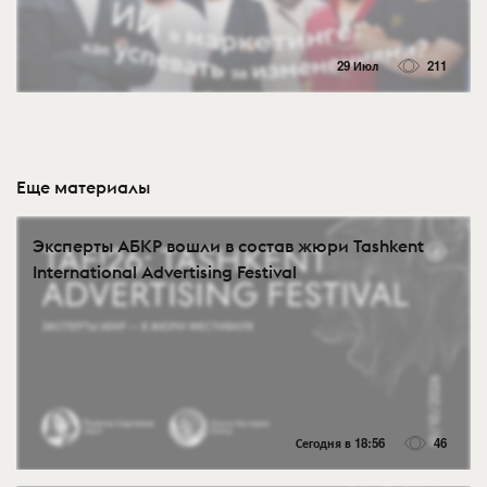
29 Июл
211
Еще материалы
Эксперты АБКР вошли в состав жюри Tashkent
International Advertising Festival
Сегодня в 18:56
46