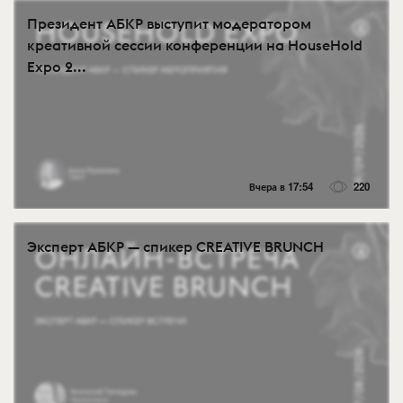
Президент АБКР выступит модератором
креативной сессии конференции на HouseHold
Expo 2...
Вчера в 17:54
220
Эксперт АБКР — спикер CREATIVE BRUNCH