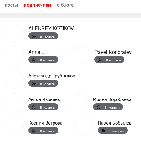
посты
подписчики
о блоге
ALEKSEY KOTIKOV
В коллеги
Anna Li
Pavel Kondratev
В коллеги
В коллеги
Александр Трубников
В коллеги
Антон Яковлев
Ирина Воробьёва
В коллеги
В коллеги
Ксения Ветрова
Павел Бобылев
В коллеги
В коллеги