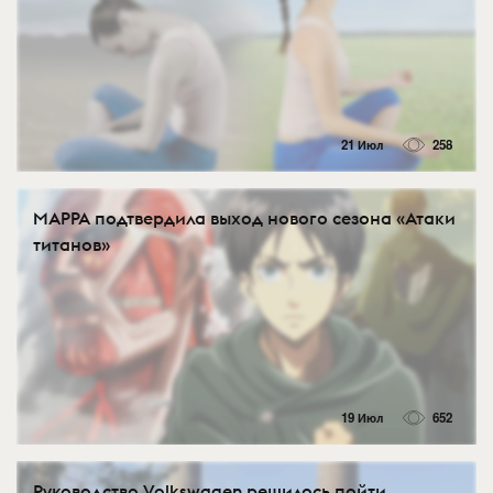
21 Июл
258
MAPPA подтвердила выход нового сезона «Атаки
титанов»
19 Июл
652
Руководство Volkswagen решилось пойти