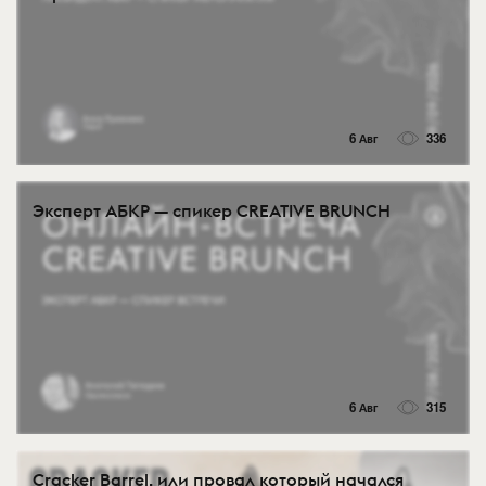
6 Авг
336
Эксперт АБКР — спикер CREATIVE BRUNCH
6 Авг
315
Cracker Barrel, или провал который начался