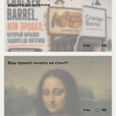
задолго до логотипа
4 Авг
425
Ваш промпт ничего не стоит?
4 Авг
483