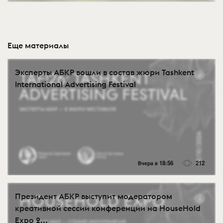
Еще материалы
Эксперты АБКР вошли в состав жюри Tashkent
International Advertising Festival
Вчера в 18:56
212
Президент АБКР выступит модератором
креативной сессии конференции на HouseHold
Expo 2...