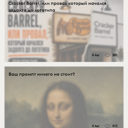
Cracker Barrel, или провал который начался
задолго до логотипа
4 Авг
381
Ваш промпт ничего не стоит?
4 Авг
413