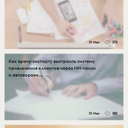
31 Мая
373
Как врачу-эксперту выстроить систему
привлечения клиентов через ИИ-поиск
и автоворонк...
31 Мая
382