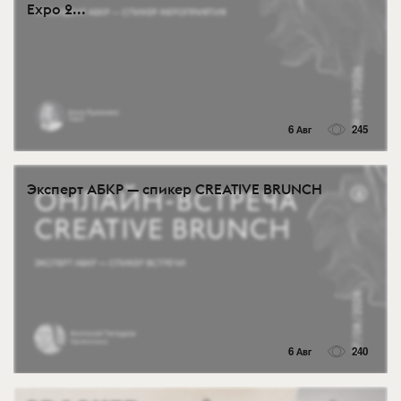
Expo 2...
6 Авг
245
Эксперт АБКР — спикер CREATIVE BRUNCH
6 Авг
240