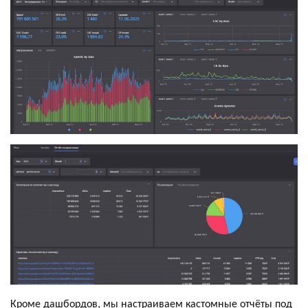
Кроме дашбордов, мы настраиваем кастомные отчёты под