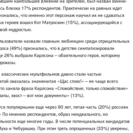
авшим наибольшее влияние на зрителей, был назван Винни-
ась близка 17% респондентов. Практически на равных идет
изнались, что именно этот персонаж научил их не сдаваться
ых героев вошел Кот Матроскин (15%), ассоциирующийся с
овой мудростью.
пользователи назвали главным любимцем среди отрицательных
роса (49%) признались, что в детстве симпатизировали
е 26% выбрали Карлсона – обаятельного героя, которому
проказы.
з классических мультфильмов давно стали частью
той оказалась знаменитая «Щас спою!» – ее чаще всего
о заняла фраза Карлсона «Спокойствие, только спокойствие»
лапы, хвост – вот мои документы» (13%).
утся популярными еще через 90 лет, пятая часть (20%) россиян
!» По мнению респондентов, образ неидеального, но
уальности еще многие годы. В числе потенциальных кандидатов
уха и Чебурашку. При этом треть опрошенных (33%) уверены,