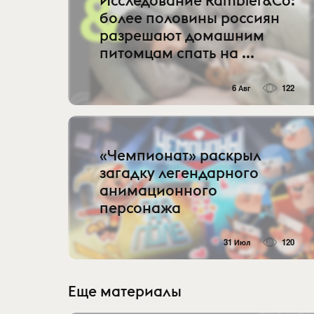
Исследование Rambler&Co:
более половины россиян
разрешают домашним
питомцам спать на ...
6 Авг
122
«Чемпионат» раскрыл
загадку легендарного
анимационного
персонажа
31 Июл
120
Еще материалы