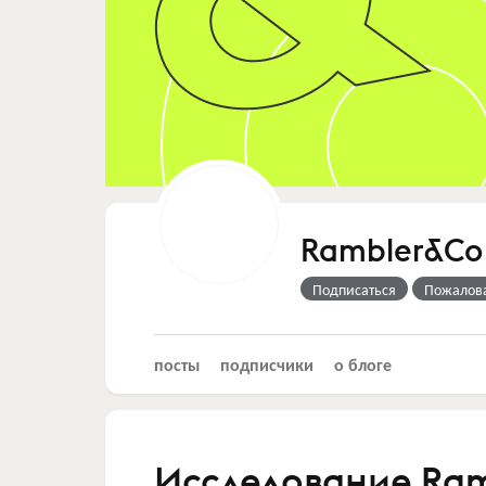
Rambler&Co
Подписаться
Пожалов
посты
подписчики
о блоге
Исследование Ram