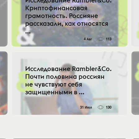
Исследование Rambler&Co.
Криптофинансовая
грамотность. Россияне
рассказали, как относятся
...
4 Авг
113
Исследование Rambler&Co.
Почти половина россиян
не чувствуют себя
защищенными в ...
31 Июл
130