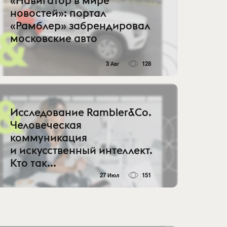
«Навигатор в мире
новостей»: портал
«Рамблер» забрендировал
московские авто
3 Авг
128
Исследование Rambler&Co.
Человеческая
коммуникация
и искусственный интеллект.
Кто так...
27 Июл
151