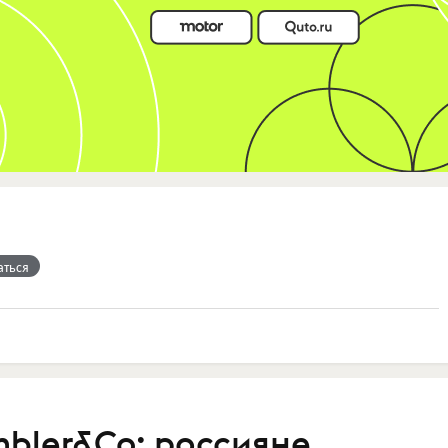
аться
bler&Co: россияне