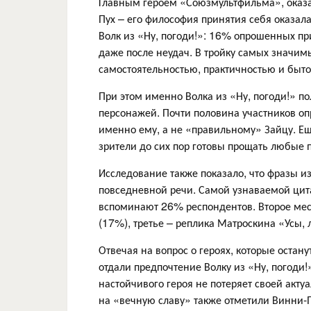
Главным героем «Союзмультфильма», оказ
Пух – его философия принятия себя оказал
Волк из «Ну, погоди!»: 16% опрошенных пр
даже после неудач. В тройку самых значим
самостоятельностью, практичностью и быт
При этом именно Волка из «Ну, погоди!» 
персонажей. Почти половина участников оп
именно ему, а не «правильному» Зайцу. Ещ
зрители до сих пор готовы прощать любые 
Исследование также показало, что фразы и
повседневной речи. Самой узнаваемой цита
вспоминают 26% респондентов. Второе мест
(17%), третье – реплика Матроскина «Усы, 
Отвечая на вопрос о героях, которые остан
отдали предпочтение Волку из «Ну, погоди
настойчивого героя не потеряет своей акт
на «вечную славу» также отметили Винни-П