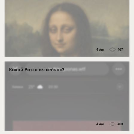
4 Авг
467
Какой Ротко вы сейчас?
4 Авг
403