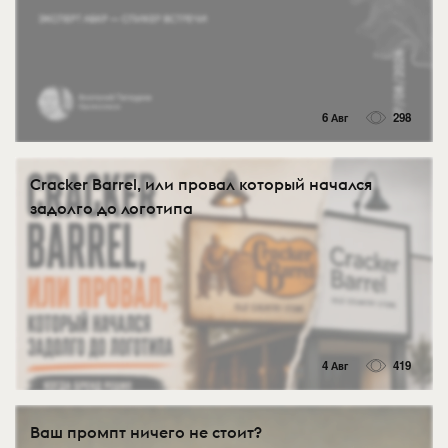
6 Авг
298
Cracker Barrel, или провал который начался
задолго до логотипа
4 Авг
419
Ваш промпт ничего не стоит?