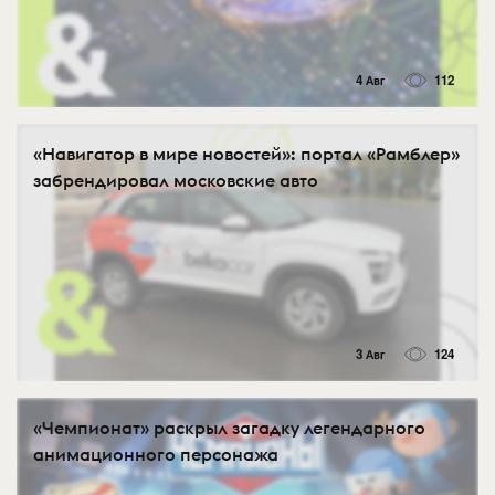
4 Авг
112
«Навигатор в мире новостей»: портал «Рамблер»
забрендировал московские авто
3 Авг
124
«Чемпионат» раскрыл загадку легендарного
анимационного персонажа