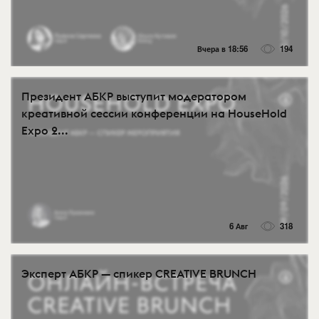
Вчера в 18:56
194
Президент АБКР выступит модератором
креативной сессии конференции на HouseHold
Expo 2...
6 Авг
318
Эксперт АБКР — спикер CREATIVE BRUNCH