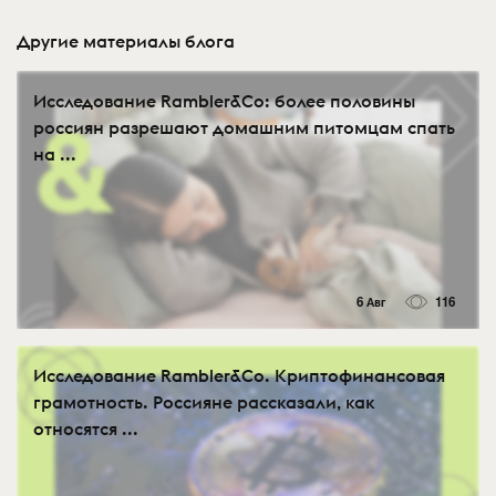
Другие материалы блога
Исследование Rambler&Co: более половины
россиян разрешают домашним питомцам спать
на ...
6 Авг
116
Исследование Rambler&Co. Криптофинансовая
грамотность. Россияне рассказали, как
относятся ...