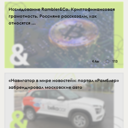
Исследование Rambler&Co. Криптофинансовая
грамотность. Россияне рассказали, как
относятся ...
4 Авг
113
«Навигатор в мире новостей»: портал «Рамблер»
забрендировал московские авто