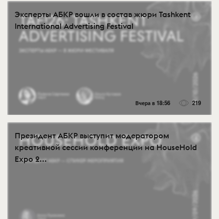
Эксперты АБКР вошли в состав жюри Tashkent
International Advertising Festival
Вчера в 18:56
219
Президент АБКР выступит модератором
креативной сессии конференции на HouseHold
Expo 2...