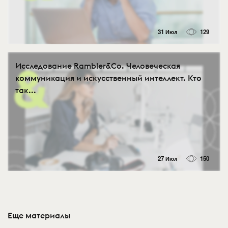
31 Июл
129
Исследование Rambler&Co. Человеческая
коммуникация и искусственный интеллект. Кто
так...
27 Июл
150
Еще материалы