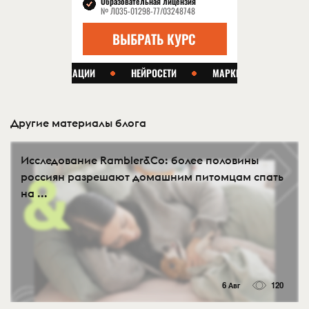
Другие материалы блога
Исследование Rambler&Co: более половины
россиян разрешают домашним питомцам спать
на ...
6 Авг
120