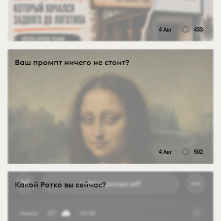
4 Авг
433
Ваш промпт ничего не стоит?
4 Авг
502
Какой Ротко вы сейчас?