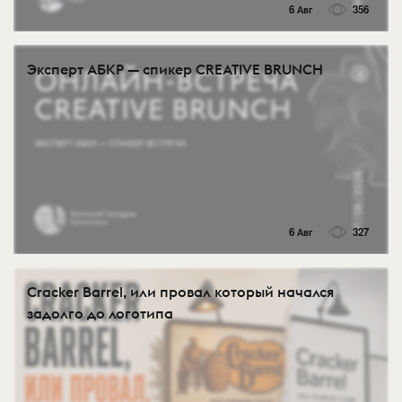
6 Авг
356
Эксперт АБКР — спикер CREATIVE BRUNCH
6 Авг
327
Cracker Barrel, или провал который начался
задолго до логотипа