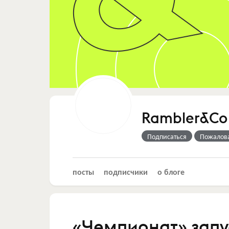
Rambler&Co
Подписаться
Пожалов
посты
подписчики
о блоге
«Чемпионат» запу