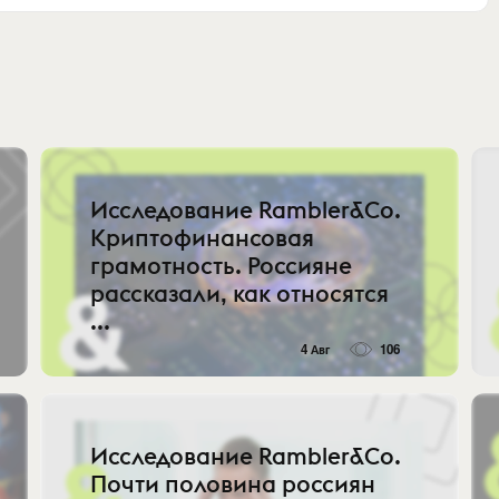
Исследование Rambler&Co.
Криптофинансовая
грамотность. Россияне
рассказали, как относятся
...
4 Авг
106
Исследование Rambler&Co.
Почти половина россиян