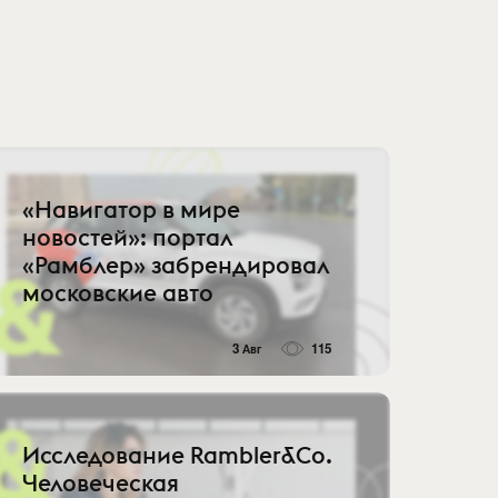
«Навигатор в мире
новостей»: портал
«Рамблер» забрендировал
московские авто
3 Авг
115
Исследование Rambler&Co.
Человеческая