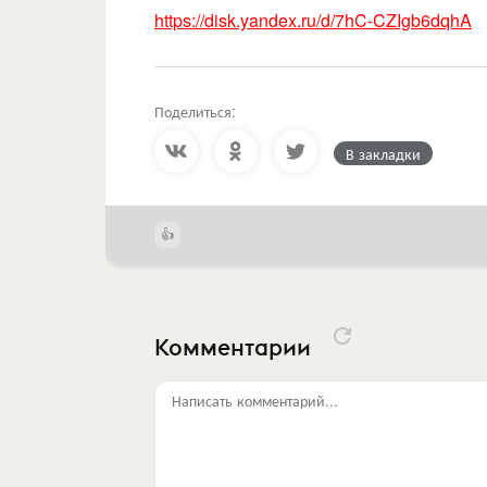
https://disk.yandex.ru/d/7hC-CZIgb6dqhA
Поделиться:
В закладки
Комментарии
Написать комментарий...