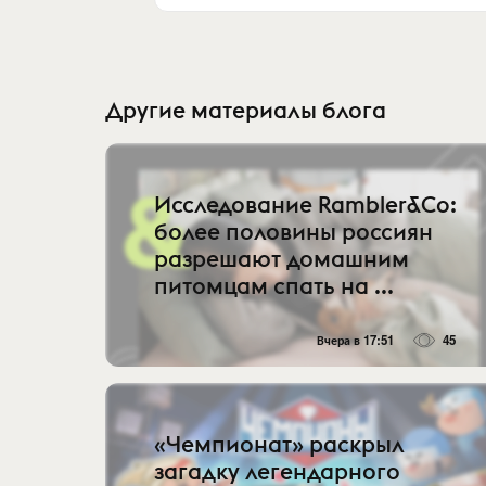
Другие материалы блога
Исследование Rambler&Co:
более половины россиян
разрешают домашним
питомцам спать на ...
Вчера в 17:51
45
«Чемпионат» раскрыл
загадку легендарного