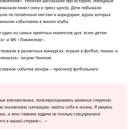
Локомотив». Ребятам рассказали про историю, победные
оказали микст-зону и пресс-центр. Дети побывали
ошли по потаённым местам и коридорам, вдоль которых
чимыми событиями в жизни клуба.
л один из самых приятных моментов дня: всем детям
а» и ФК «Локомотив».
вовали в различных конкурсах, играли в футбол, теннис и
пионата» тигром Чемпом.
главное событие вечера – просмотр футбольного
кие впечатления, популяризировать занятия спортом
ю жизненную ситуацию, найти себя в жизни. Я уверен,
ее, а это главная задача не только спецпроекта
ого в нашей стране»,
–