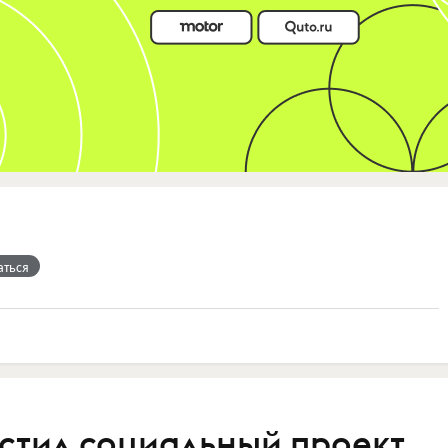
аться
стил социальный проект