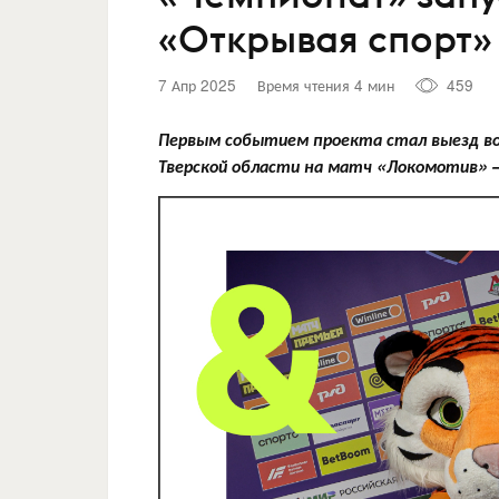
«‎Открывая спорт»‎
7 Апр 2025
Время чтения 4 мин
459
Первым событием проекта стал выезд в
Тверской области на матч «‎Локомотив» 